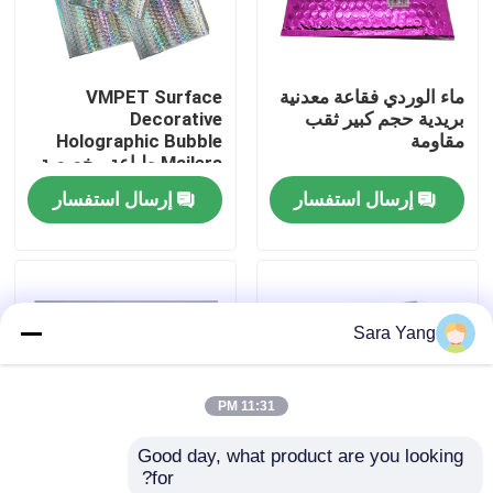
معلومات عنا
ماء الوردي فقاعة معدنية
VMPET Surface
بريدية حجم كبير ثقب
Decorative
جولة المصنع
مقاومة
Holographic Bubble
Mailers طباعة مخصصة
إرسال استفسار
إرسال استفسار
مراقبة الجودة
اتصل بنا
Sara Yang
أخبار
11:31 PM
القضايا
Good day, what product are you looking 
for?
الحقائب البريدية فقاعي
حزم الشحن الكشف عن
متعدد الطبقات فقاعة