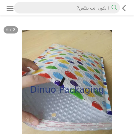
6
/
2