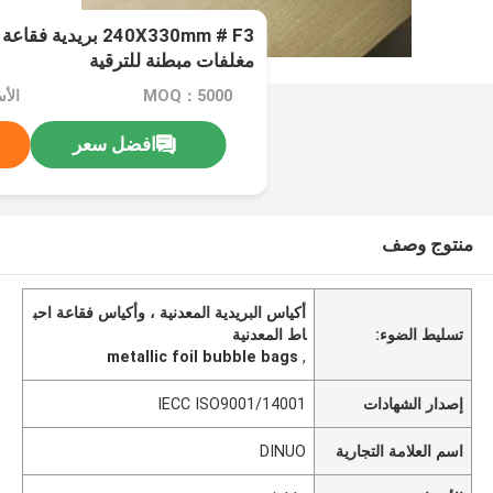
مغلفات مبطنة للترقية
MOQ：5000
الأسعا
افضل سعر
منتوج وصف
أكياس البريدية المعدنية ، وأكياس فقاعة احب
تسليط الضوء:
اط المعدنية
metallic foil bubble bags
,
إصدار الشهادات
IECC ISO9001/14001
اسم العلامة التجارية
DINUO