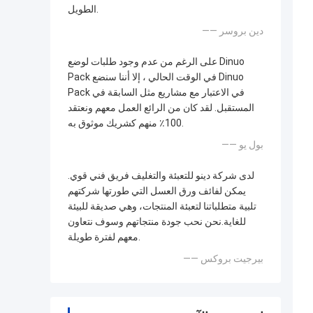
الطويل.
—— دين بروسر
على الرغم من عدم وجود طلبات لوضع Dinuo
Pack في الوقت الحالي ، إلا أننا سنضع Dinuo
Pack في الاعتبار مع مشاريع مثل السابقة في
المستقبل. لقد كان من الرائع العمل معهم ونعتقد
100٪ منهم كشريك موثوق به.
—— بول يو
لدى شركة دينو للتعبئة والتغليف فريق فني قوي.
يمكن لفائف ورق العسل التي طورتها شركتهم
تلبية متطلباتنا لتعبئة المنتجات، وهي صديقة للبيئة
للغاية.نحن نحب جودة منتجاتهم وسوف نتعاون
معهم لفترة طويلة.
—— بيرجيت بروكس