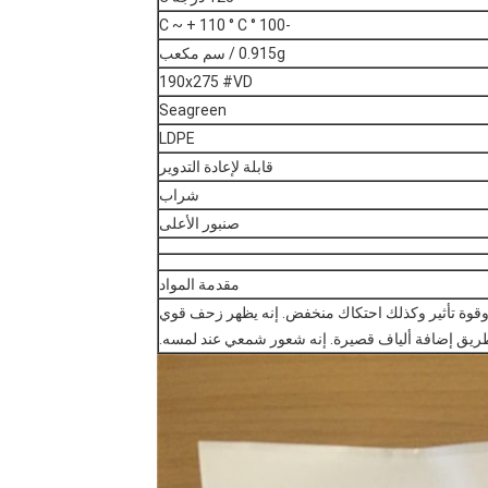
-100 ° C ~ + 110 ° C
0.915g / سم مكعب
190x275 #VD
Seagreen
LDPE
قابلة لإعادة التدوير
شراب
صنبور الأعلى
مقدمة المواد
لية وقوة تأثير وكذلك احتكاك منخفض. إنه يظهر زحف قوي
طريق إضافة ألياف قصيرة. إنه شعور شمعي عند لمسه.