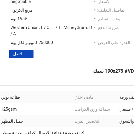
الأسعار:
negotiable
تفاصيل التغليف:
مربع الكرتون
وقت التسليم:
5~15 يوم
شروط الدفع:
Western Union، L / C، T / T، MoneyGram، D
/ A
القدرة على العرض:
250000 كمبيوتر لكل يوم
اتصل
يف ورقة
مادة داخليّ:
فقاعة بولي
/ طبيعي
سماكة ورق الكرافت:
125gsm
والتسوق
التخصص الفريد:
جميل المظهر
كرافت ورقة فقاعة الارسال
,
كرافت بريدية مبطن