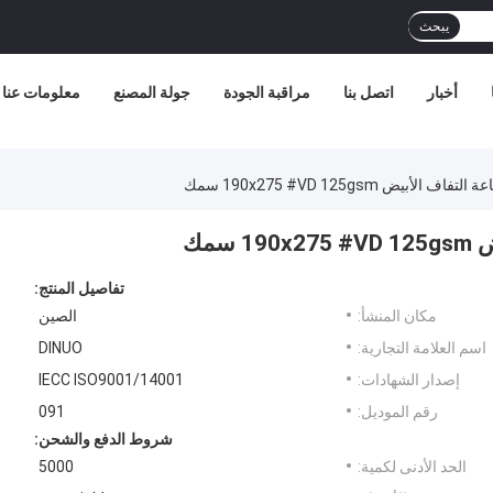
يبحث
أخبار
اتصل بنا
مراقبة الجودة
جولة المصنع
معلومات عنا
بيض 190x275 #VD 125gsm سمك
سمك
تفاصيل المنتج:
مكان المنشأ:
الصين
اسم العلامة التجارية:
DINUO
إصدار الشهادات:
IECC ISO9001/14001
رقم الموديل:
091
شروط الدفع والشحن:
الحد الأدنى لكمية:
5000