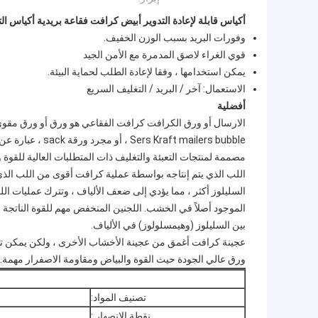
أكياس قابلة لإعادة التدوير أبيض كرافت فقاعة بريدية أكياس التعبئة 0x275 #VD 125gsm
وفورات البريد بسبب الوزن الخفيف.
قوي الغراء لاصق المدمرة مع الأمن الجيد
يمكن استخدامها ، وفقا لإعادة الطلب لحماية البيئة.
الاستعمال: آخر / البريد / التغليف السريع
أفضلية
الارسال أو ورق الكرافت كرافت الفقاعي هو ورق أو ورق مقوى 
مصممة لمنتجات التعبئة والتغليف ذات المتطلبات العالية للقوة وا
اللب الذي يتم إنتاجه بواسطة عملية كرافت أقوى من اللب الذي
السليلوز أكثر ، مما يؤدي إلى ضعف الألياف ، وتترك عمليات الل
الموجود أصلاً في الخشب. اللجنين المنخفض مهم للقوة الناتجة 
بين السليلوز (وهيمسلولوز) في الألياف.
عجينة كرافت أغمق من عجينة الأخشاب الأخرى ، ولكن يمكن تبييض
ورق عالي الجودة حيث القوة والبياض ومقاومة الاصفرار مهمة.
تصنيف المواد:
نقطة الانصهار :