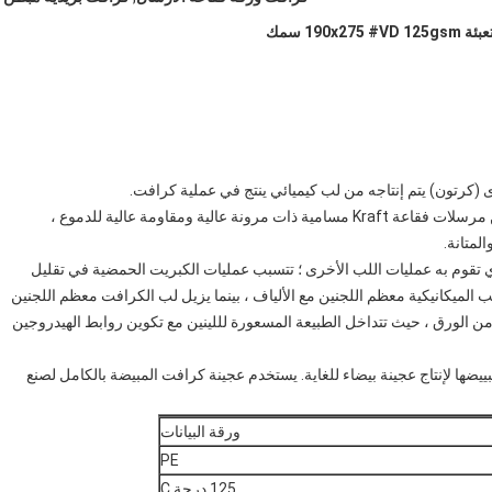
19 سمك
(كرتون) يتم إنتاجه من لب كيميائي ينتج في عملية كرافت.
Sers Kraft mailers bubble ، أو مجرد ورقة sack ، عبارة عن مرسلات فقاعة Kraft مسامية ذات مرونة عالية ومقاومة عالية للدموع ،
لمتانة.
 تقوم به عمليات اللب الأخرى ؛ تتسبب عمليات الكبريت الحمضية في تقليل
ب الميكانيكية معظم اللجنين مع الألياف ، بينما يزيل لب الكرافت معظم اللجنين
من الورق ، حيث تتداخل الطبيعة المسعورة لللينين مع تكوين روابط الهيدروجين
ها لإنتاج عجينة بيضاء للغاية. يستخدم عجينة كرافت المبيضة بالكامل لصنع
ورقة البيانات
PE
125 درجة C