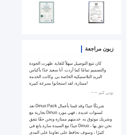
زبون مراجعة
كان تتبع التوصيل سهلاً للغاية. ظهرت الجودة
والتصميم تمامًا كما أردت. أنا سعيد جدًا بأكياس
البريد البلاستيكية الخاصة بي. وكانت الخدمة
ممتازة، لقد استجابوا بسرعة كبيرة!
—— توني كيم
تعد Dinuo Pack شريكًا جيدًا وقد قمنا بأعمال
تجارية مع Dinuo لسنوات عديدة ، فهي مورد
وشريك موثوق به. خدمتهم ممتازة ونحن حقًا نتفق
جيدًا مع السيدة سارة يانغ في Dinuo ، نحن نثق بها
كثيرًا ، وسوف نحافظ على تعاوننا على المدى