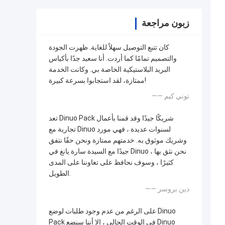
زبون مراجعة
كان تتبع التوصيل سهلاً للغاية. ظهرت الجودة
والتصميم تمامًا كما أردت. أنا سعيد جدًا بأكياس
البريد البلاستيكية الخاصة بي. وكانت الخدمة
ممتازة، لقد استجابوا بسرعة كبيرة!
—— توني كيم
تعد Dinuo Pack شريكًا جيدًا وقد قمنا بأعمال
تجارية مع Dinuo لسنوات عديدة ، فهي مورد
وشريك موثوق به. خدمتهم ممتازة ونحن حقًا نتفق
جيدًا مع السيدة سارة يانغ في Dinuo ، نحن نثق بها
كثيرًا ، وسوف نحافظ على تعاوننا على المدى
الطويل.
—— دين بروسر
على الرغم من عدم وجود طلبات لوضع Dinuo
Pack في الوقت الحالي ، إلا أننا سنضع Dinuo