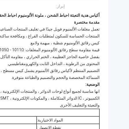
إبراز:
أكياس هدية التعبئة احباط الشحن ، ملونة الألومنيوم احباط الحقيبة 8.5 "X12" # 2 القابلة ل
مقدمة مختصرة
تعمل مغلفات الألمنيوم فويل جيدًا في تغليف المنتجات الصناعية ،
المنتجات الحساسة للسكون لمتطلبات الفراغ ، ومكافحة ساكنة ، 
كيس رقائق الألومنيوم شظية ، مبهمة ولامع.
قيمة مقاومة سطح رقائق الألومنيوم المغلفات: 105Ω - 1011Ω.
بفضل خاصية الحاجز العظيمة ، الختم الحراري ، مقاومة التآكل 
المحتوى من الرطوبة ، التداخل الثابت والكهرومغناطيسي.
التصميم المنتظم لأكياس رقائق الألمنيوم يشمل كيس مسطح ، كي
السماكة المخصصة والحجم والتصميم والطباعة متوفرة.
الوضعية:
انها مناسبة لجميع أنواع لوحات الدوائر ، والمنتجات الإلكترونية 
ا
والتعبئة والتغليف الأخرى
المواد الاختيارية:
نقطة الانصهار :