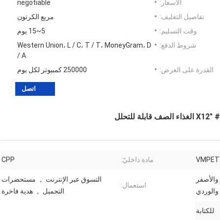
الأسعار:
negotiable
تفاصيل التغليف:
مربع الكرتون
وقت التسليم:
5~15 يوم
شروط الدفع:
Western Union، L / C، T / T، MoneyGram، D
/ A
القدرة على العرض:
250000 كمبيوتر لكل يوم
اتصل
VMPET
مادة داخليّ:
CPP
والأصفر
التسوق عبر الإنترنت ， مستحضرات
استعمال:
 والوردي
التجميل ， هدية فاخرة
للكتابة