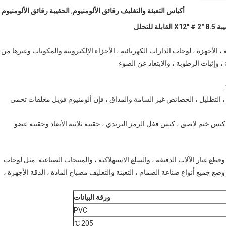
أكياس التعبئة والتغليف رقائق الألومنيوم
,
الحقيبة رقائق الألومنيوم
لتحلل
 الأجهزة ، لوحات الدارات الكهربائية ، الأجزاء الإلكترونية والمكونات وغيرها من
وإثبات الرطوبة ، والابتعاد عن الضوء.
، التظليل ، الخصائص غير السامة والمذاق ، فإن ألومنيوم فويل مغلفات تحمي
س ختم لاصق ، كيس قفل الرمز البريدي ، حقيبة ثلاثية الأبعاد وحقيبة عضو.
، وقطع غيار الآلات الدقيقة ، والسلع الاستهلاكية ، والمنتجات الصناعية. مثل لوحات
لكمبيوتر ، IC الدوائر المتكاملة ، والمكونات الإلكترونية ، SMT وضع جميع أنواع صناعة الصمام ، التعبئة والتغليف مصباح المادة ، الدقة الأجهزة ،
ورقة البيانات
PVC
205 ℃