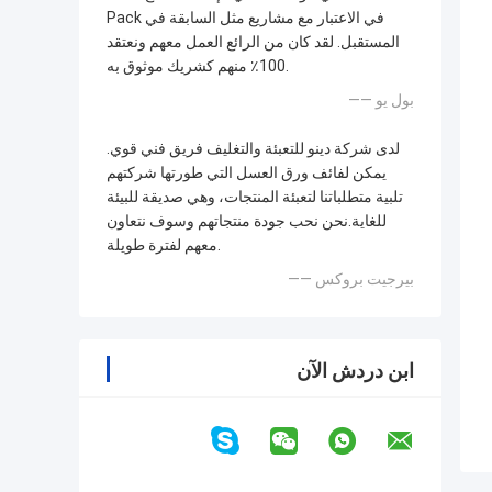
Pack في الاعتبار مع مشاريع مثل السابقة في
المستقبل. لقد كان من الرائع العمل معهم ونعتقد
100٪ منهم كشريك موثوق به.
—— بول يو
لدى شركة دينو للتعبئة والتغليف فريق فني قوي.
يمكن لفائف ورق العسل التي طورتها شركتهم
تلبية متطلباتنا لتعبئة المنتجات، وهي صديقة للبيئة
للغاية.نحن نحب جودة منتجاتهم وسوف نتعاون
معهم لفترة طويلة.
—— بيرجيت بروكس
ابن دردش الآن