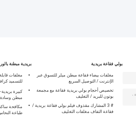
الحقائب دليل على
الأجهزة
الرطوبة
بولي فقاعة بريدية
بريدية مبطنة بالور
مغلفات بيضاء فقاعة مبطن ميلر للتسوق عبر
مغلفات قابلة
الإنترنت / التوصيل السريع
للتسميد كراف
مبطن
تخصيص أحجام بولي بريدية فقاعة مع مجمعة
كبيرة بريدية-
بوتون للبريد / التغليف
مبطن وسادة ق
# 3 المشارك مقذوف فيلم بولي فقاعة بريدية /
مكافحة ساكن
فقاعة التفاف مغلفات التغليف
طباعة النحا