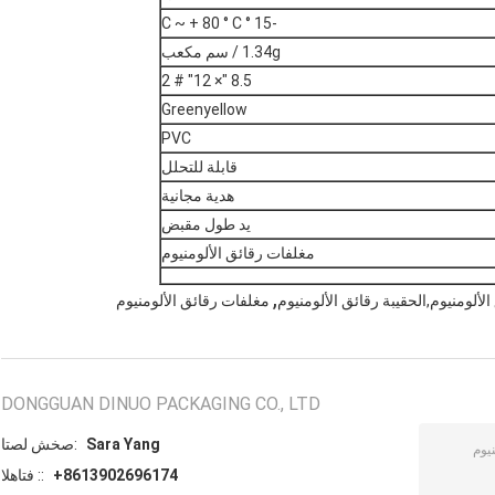
-15 ° C ~ + 80 ° C
1.34g / سم مكعب
8.5 "× 12" # 2
Greenyellow
PVC
قابلة للتحلل
هدية مجانية
يد طول مقبض
مغلفات رقائق الألومنيوم
,
الألومنيوم,الحقيبة رقائق الألومنيوم
مغلفات رقائق الألومنيوم
DONGGUAN DINUO PACKAGING CO., LTD
Sara Yang
اتصل شخص:
+8613902696174
الهاتف ::