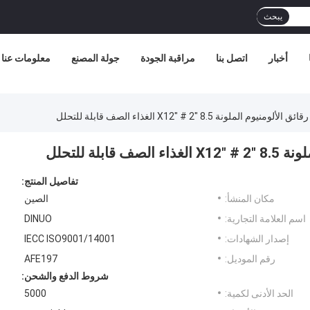
يبحث
أخبار
اتصل بنا
مراقبة الجودة
جولة المصنع
معلومات عنا
لونة 8.5 "X12" # 2 الغذاء الصف قابلة للتحلل
لة للتحلل
تفاصيل المنتج:
مكان المنشأ:
الصين
اسم العلامة التجارية:
DINUO
إصدار الشهادات:
IECC ISO9001/14001
رقم الموديل:
AFE197
شروط الدفع والشحن:
الحد الأدنى لكمية:
5000