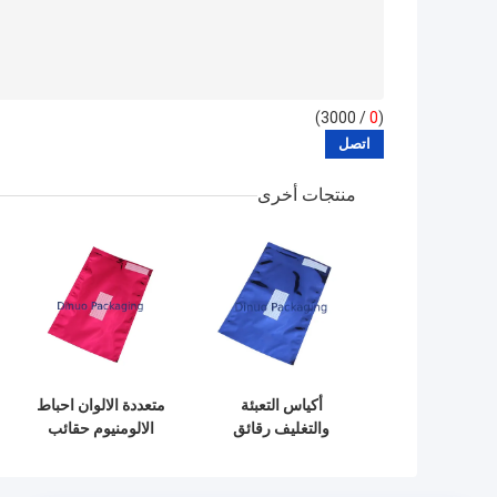
/ 3000)
0
(
منتجات أخرى
أكياس التعبئة
متعددة الالوان احباط
والتغليف رقائق
الالومنيوم حقائب
الألومنيوم الملونة
واقية من الإشعاع
المضادة للأكسدة
لتعبئة المنتجات