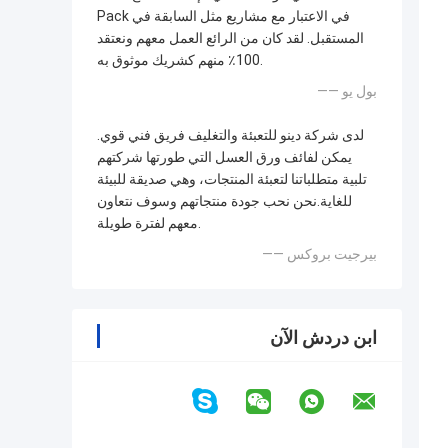
Pack في الاعتبار مع مشاريع مثل السابقة في
المستقبل. لقد كان من الرائع العمل معهم ونعتقد
100٪ منهم كشريك موثوق به.
—— بول يو
لدى شركة دينو للتعبئة والتغليف فريق فني قوي.
يمكن لفائف ورق العسل التي طورتها شركتهم
تلبية متطلباتنا لتعبئة المنتجات، وهي صديقة للبيئة
للغاية.نحن نحب جودة منتجاتهم وسوف نتعاون
معهم لفترة طويلة.
—— بيرجيت بروكس
ابن دردش الآن