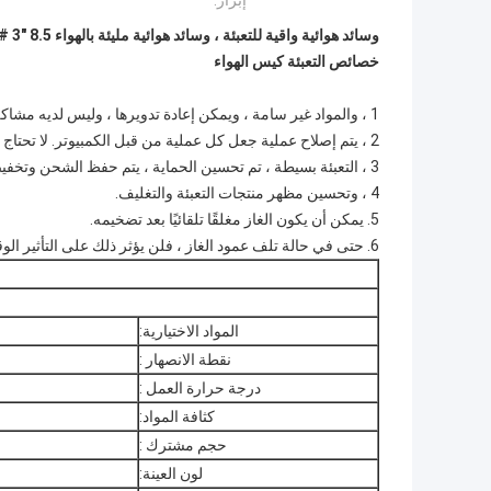
إبراز:
وسائد هوائية واقية للتعبئة ، وسائد هوائية مليئة بالهواء 8.5 "X14.5" # 3
خصائص التعبئة كيس الهواء
1 ، والمواد غير سامة ، ويمكن إعادة تدويرها ، وليس لديه مشاكل بيئية.
2 ، يتم إصلاح عملية جعل كل عملية من قبل الكمبيوتر.
لا تحتاج
3 ، التعبئة بسيطة ، تم تحسين الحماية ، يتم حفظ الشحن وتخفيض مساحة التخزين.
4 ، وتحسين مظهر منتجات التعبئة والتغليف.
5. يمكن أن يكون الغاز مغلقًا تلقائيًا بعد تضخيمه.
6. حتى في حالة تلف عمود الغاز ، فلن يؤثر ذلك على التأثير الوقائي لكيس عمود الغاز بالكامل على المنتج.
المواد الاختيارية:
نقطة الانصهار :
درجة حرارة العمل :
كثافة المواد:
حجم مشترك :
لون العينة: