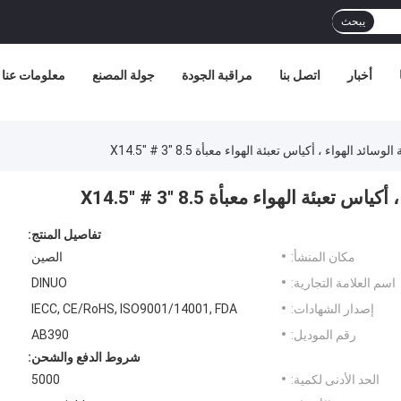
يبحث
أخبار
اتصل بنا
مراقبة الجودة
جولة المصنع
معلومات عنا
ائد الهواء ، أكياس تعبئة الهواء معبأة 8.5 "X14.5" # 3
عبئة الهواء معبأة 8.5 "X14.5" # 3
تفاصيل المنتج:
مكان المنشأ:
الصين
اسم العلامة التجارية:
DINUO
إصدار الشهادات:
IECC, CE/RoHS, ISO9001/14001, FDA
رقم الموديل:
AB390
شروط الدفع والشحن:
الحد الأدنى لكمية:
5000