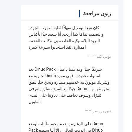
زبون مراجعة
كان تتبع التوصيل سهلاً للغاية. ظهرت الجودة
والتصميم تمامًا كما أردت. أنا سعيد جدًا بأكياس
البريد البلاستيكية الخاصة بي. وكانت الخدمة
ممتازة، لقد استجابوا بسرعة كبيرة!
—— توني كيم
تعد Dinuo Pack شريكًا جيدًا وقد قمنا بأعمال
تجارية مع Dinuo لسنوات عديدة ، فهي مورد
وشريك موثوق به. خدمتهم ممتازة ونحن حقًا نتفق
جيدًا مع السيدة سارة يانغ في Dinuo ، نحن نثق بها
كثيرًا ، وسوف نحافظ على تعاوننا على المدى
الطويل.
—— دين بروسر
على الرغم من عدم وجود طلبات لوضع Dinuo
Pack في الوقت الحالي ، إلا أننا سنضع Dinuo