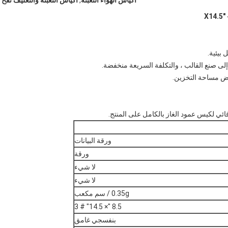
أكياس الهواء التعبئة
,
أكياس التعبئة والتغليف نفخ
 إلى صنع القالب ، والتكلفة السريعة منخفضة.
ورقة البيانات
ورقة
لا شيء
لا شيء
0.35g / سم مكعب
8.5 "× 14.5" # 3
بنفسجي غامق