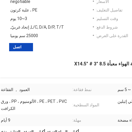
الأسعار:
negotiable
تفاصيل التغليف:
PE ، علبة كرتون
وقت التسليم:
3~10 يوم
شروط الدفع:
L/C, D/A, D/P, T/T, إتحاد غربيّ,
القدرة على العرض:
25000 سم يوميا
اتصل
ة 8.5 "X14.5" # 3
نمط فقاعة:
العمود ， الفقاعة
PE ، PET ، PVC ، الألومنيوم ، PP ، ورق
المواد السطحية:
الكرافت
ء مضخة
مهلة:
9 أيام