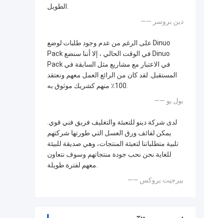
الطويل.
—— دين بروسر
على الرغم من عدم وجود طلبات لوضع Dinuo
Pack في الوقت الحالي ، إلا أننا سنضع Dinuo
Pack في الاعتبار مع مشاريع مثل السابقة في
المستقبل. لقد كان من الرائع العمل معهم ونعتقد
100٪ منهم كشريك موثوق به.
—— بول يو
لدى شركة دينو للتعبئة والتغليف فريق فني قوي.
يمكن لفائف ورق العسل التي طورتها شركتهم
تلبية متطلباتنا لتعبئة المنتجات، وهي صديقة للبيئة
للغاية.نحن نحب جودة منتجاتهم وسوف نتعاون
معهم لفترة طويلة.
—— بيرجيت بروكس