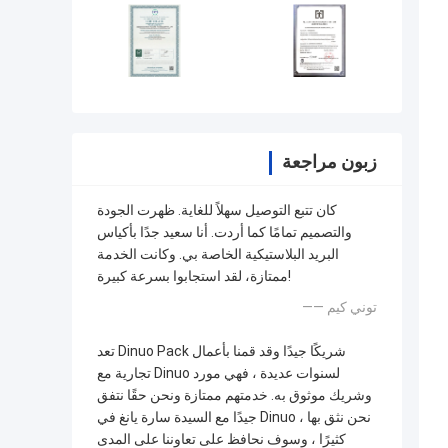
زبون مراجعة
كان تتبع التوصيل سهلاً للغاية. ظهرت الجودة
والتصميم تمامًا كما أردت. أنا سعيد جدًا بأكياس
البريد البلاستيكية الخاصة بي. وكانت الخدمة
ممتازة، لقد استجابوا بسرعة كبيرة!
—— توني كيم
تعد Dinuo Pack شريكًا جيدًا وقد قمنا بأعمال
تجارية مع Dinuo لسنوات عديدة ، فهي مورد
وشريك موثوق به. خدمتهم ممتازة ونحن حقًا نتفق
جيدًا مع السيدة سارة يانغ في Dinuo ، نحن نثق بها
كثيرًا ، وسوف نحافظ على تعاوننا على المدى