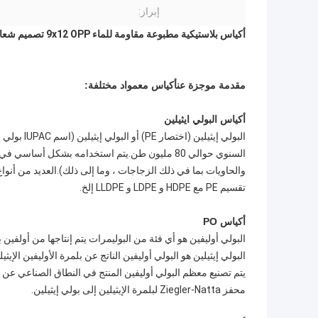
إبراز:
أكياس بلاستيكية مطبوعة مقاومة للماء 9x12 OPP تصميم شعار مخصص Ziplock وإغلاق سلسلة لاصقة
مقدمة موجزة عن
أكياس مع
مواد مختلفة:
أكياس البولي ايثيلين
البولي إيثي
السنوي حوالي 80 مليون طن.يتم استخدامه بشكل أساسي
تقسيم PE مع HDPE و LDPE و LLDPE إلخ.
أكياس PO
البولي إيثيلين هو البولي أوليفين الناتج عن بلمرة الأوليفين الإي
يتم تصنيع معظم البولي أوليفين المنتج في النطاق الصناعي عن
محفز Ziegler-Natta لبلمرة الإيثيلين إلى بولي إيثيلين.