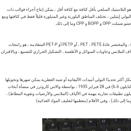
تراوح كثافة PP بين 0.895 و 0.92 جم / سم مكعب.لذلك ، PP هو البلاستيك السلعي بأقل كثافة.مع كثافة أقل ، يمكن إنتاج أجزاء قوالب ذات
ي إيثيلين ، تختلف المناطق البلورية وغير المتبلورة قليلاً فقط في كثافتها.ومع
CPP وما إلى ذلك.
البولي إيثيلين تيريفثاليت (يُكتب أحيانًا بولي (إيثيلين تيريفثاليت)) ، والمختصر عادةً PET ، PETE ، أو PETP أو PET-P المتقادمة ، هو راتنجات
لياف الملابس وحاويات السوائل و الأطعمة ، التشكيل الحراري للتصنيع ، وبالاقتران
ل أكثر تحديدًا البولي أميدات الأليفاتية أو شبه العطرية.يمكن صهرها وتحويلها
إلى ألياف أو أفلام أو أشكال.تم إنتاج المثال الأول من النايلون (النايلون 6،6) في 28 فبراير 1935 ، بواسطة والاس كاروثرز في منشأة أبحاث
لون تطبيقات تجارية مهمة في الألياف (الملابس والأرضيات وتقوية المطاط) ،
ا إلى ذلك) ، وفي الأفلام (معظمها لتغليف المواد الغذائية)