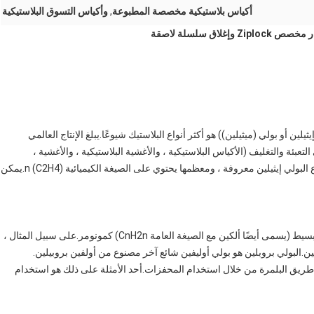
أكياس بلاستيكية مخصصة المطبوعة
,
وأكياس التسوق البلاستيكية
لين (اختصار PE) أو البولي إيثيلين (اسم IUPAC بولي إيثيلين أو بولي (ميثيلين)) هو أكثر أنواع البلاستيك شيوعًا.يبلغ الإنتاج العالمي
 في التعبئة والتغليف (الأكياس البلاستيكية ، والأغشية البلاستيكية ، والأغشية ،
والحاويات بما في ذلك الزجاجات ، وما إلى ذلك).العديد من أنواع البولي إيثيلين معروفة ، ومعظمها يحتوي على الصيغة الكيميائية (C2H4) n.يمكن
البولي أوليفين هو أي فئة من البوليمرات يتم إنتاجها من أولفين بسيط (يسمى أيضًا ألكين مع الصيغة العامة CnH2n) كمونومر.على سبيل المثال ،
ثيلين.البولي بروبلين هو بولي أوليفين شائع آخر مصنوع من أولفين بروبيلين.
 طريق البلمرة من خلال استخدام المحفزات.أحد الأمثلة على ذلك هو استخدام