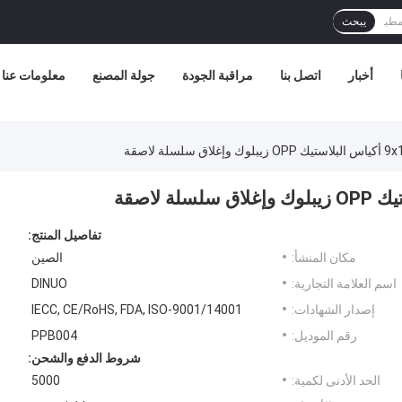
يبحث
أخبار
اتصل بنا
مراقبة الجودة
جولة المصنع
معلومات عنا
تفاصيل المنتج:
مكان المنشأ:
الصين
اسم العلامة التجارية:
DINUO
إصدار الشهادات:
IECC, CE/RoHS, FDA, ISO-9001/14001
رقم الموديل:
PPB004
شروط الدفع والشحن:
الحد الأدنى لكمية:
5000