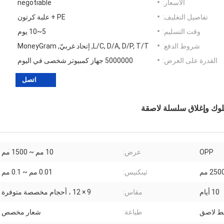
الأسعار:
negotiable
تفاصيل التغليف:
PE + علبة كرتون
وقت التسليم:
5~10 يوم
شروط الدفع:
L/C, D/A, D/P, T/T, إتحاد غربيّ, MoneyGram
القدرة على العرض:
5000000 جهاز كمبيوتر شخصى في اليوم
اتصل
OPP
عرض:
10 مم ~ 1500 مم
ثينكنيس:
0.01 مم ~ 0.1 مم
10 أيام
مقاس:
9 × 12 ، أحجام مخصصة متوفرة
طباعة:
شعار مخصص