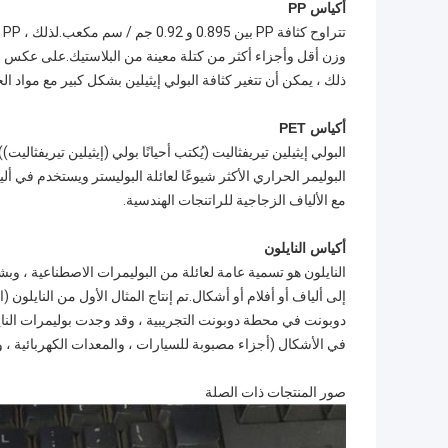
أكياس PP
ت
وزن أقل وأجزاء أكثر من كتلة معينة من البلاستيك.على عكس البول
ذلك ، يمكن أن تتغير كثافة البولي إيثيلين بشكل كبير مع مواد الحشو.شملت OPP و BOPP و 
أكياس PET
البوليمر الحراري الأكثر شيوعًا لعائلة البوليستر ويستخدم في أ
مع الألياف الزجاجية للراتنجات الهندسية.
أكياس النايلون
النايلون هو تسمية عامة لعائلة من البوليمرات الاصطناعية ، وبشك
دوبونت في محطة دوبونت التجريبية ، وقد وجدت بوليمرات الناي
في الأشكال (أجزاء مصبوبة للسيارات ، والمعدات الكهربائية ، وم
صور المنتجات ذات الصلة