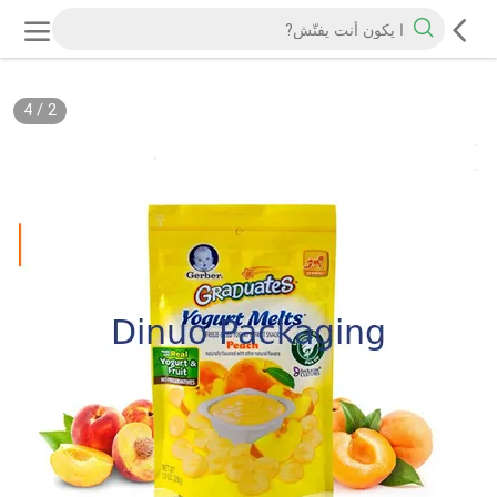
4
/
2