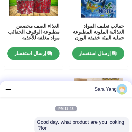
معلومات عنا
حقائب تغليف المواد
الغذاء الصف مخصص
الغذائية الملونة المطبوعة
مطبوعة الوقوف الحقائب
جولة المصنع
حماية البيئة خفيفة الوزن
مواد مغلفة للأغذية
إرسال استفسار
إرسال استفسار
مراقبة الجودة
اتصل بنا
Sara Yang
أخبار
11:48 PM
القضايا
Good day, what product are you looking 
for?
الحقائب البريدية فقاعي
كرافت مخصص مطبوعة
شقة أسفل الجانب