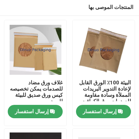
المنتجات الموصى بها
البيئة 100٪ الورق القابل
غلاف ورق مضاد
لإعادة التدوير البريدات
للصدمات يمكن تخصيصه
المملأة وسادة مقاومة
كيس ورق صديق للبيئة
بيت
للصدمات ورق الكرافت
للبريد
الكيس المملأ من الورق
إرسال استفسار
إرسال استفسار
التعبئة
منتجات
مقاطع الفيديو