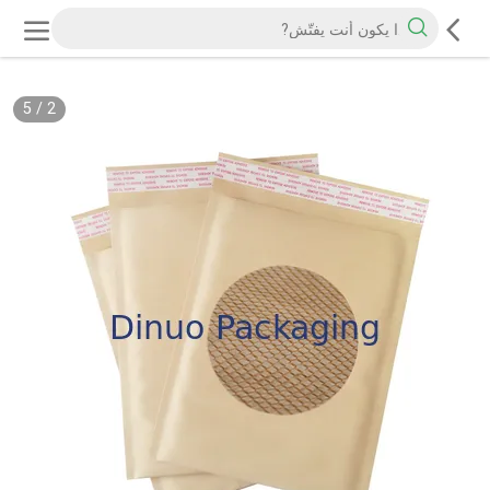
5
/
2