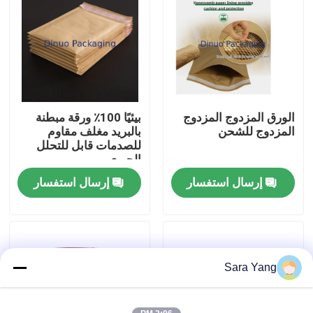
معلومات عنا
جولة المصنع
الورق المزدوج المزدوج
بيئيًا 100٪ ورقة مبطنة
مراقبة الجودة
المزدوج للشحن
بالبريد مغلف مقاوم
للصدمات قابل للتحلل
الحيوي
اتصل بنا
إرسال استفسار
إرسال استفسار
أخبار
القضايا
Sara Yang
الحقائب البريدية فقاعي