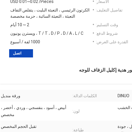
الأسعار:
USD 0.01~0.02 /Pieces
تفاصيل التغليف:
الكرتون الرئيسي ، التعبئة البليت ، يتقلص التفاف
التعبئة ، التعبئة السائبة ، حزمة مخصصة
وقت التسليم:
2 ~ 10 أيام
شروط الدفع:
T / T ، D / P ، D / A ، L / C ، ويسترن يونيون
القدرة على العرض:
1000 لفة / أسبوع
اتصل
 هدية إكليل الزفاف للوجه
DINUO
الكلمات الدالة:
ورقة منديل
 الخشب
أبيض ، أسود ، بنفسجي ، وردي ، أخضر ،
لون:
مخصص
ل ، جودة
تقبل الحجم المخصص
طباعة: