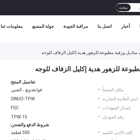
يبحث
أخبار
اتصل بنا
مراقبة الجودة
جولة المصنع
معلومات عنا
اديل ورقية مطبوعة للزهور هدية إكليل الزفاف للوجه
وعة للزهور هدية إكليل الزفاف للوجه
تفاصيل المنتج:
مكان المنشأ:
قوانغدونغ ، الصين
اسم العلامة التجارية:
DINUO-TPW
إصدار الشهادات:
FSC
رقم الموديل:
TPW-15
شروط الدفع والشحن:
الحد الأدنى لكمية:
500 قطعة