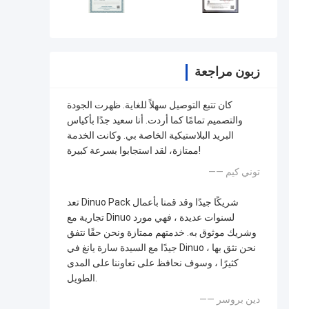
زبون مراجعة
كان تتبع التوصيل سهلاً للغاية. ظهرت الجودة
والتصميم تمامًا كما أردت. أنا سعيد جدًا بأكياس
البريد البلاستيكية الخاصة بي. وكانت الخدمة
ممتازة، لقد استجابوا بسرعة كبيرة!
—— توني كيم
تعد Dinuo Pack شريكًا جيدًا وقد قمنا بأعمال
تجارية مع Dinuo لسنوات عديدة ، فهي مورد
وشريك موثوق به. خدمتهم ممتازة ونحن حقًا نتفق
جيدًا مع السيدة سارة يانغ في Dinuo ، نحن نثق بها
كثيرًا ، وسوف نحافظ على تعاوننا على المدى
الطويل.
—— دين بروسر