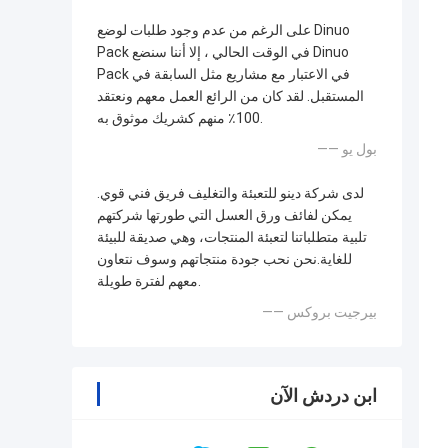
على الرغم من عدم وجود طلبات لوضع Dinuo
Pack في الوقت الحالي ، إلا أننا سنضع Dinuo
Pack في الاعتبار مع مشاريع مثل السابقة في
المستقبل. لقد كان من الرائع العمل معهم ونعتقد
100٪ منهم كشريك موثوق به.
—— بول يو
لدى شركة دينو للتعبئة والتغليف فريق فني قوي.
يمكن لفائف ورق العسل التي طورتها شركتهم
تلبية متطلباتنا لتعبئة المنتجات، وهي صديقة للبيئة
للغاية.نحن نحب جودة منتجاتهم وسوف نتعاون
معهم لفترة طويلة.
—— بيرجيت بروكس
ابن دردش الآن