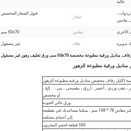
عالية
خردوات ،
قبول الشعار المخصص
شعار:
ف ملابس
ف الأخرى
مقاس:
50x70 سم
د تدويره
طلاء:
غير مصقول
زفاف
,
مناديل ورقية مطبوعة مخصصة 50x70 سم
,
ورق تغليف زهور غير مصقول
مناديل ورقية مطبوعة للزهور
ية إكليل زفاف مخصص مناديل ورقية مطبوعة للزهور
 ، ذهب وردي ، أخضر ، أزرق ، بنفسجي ، بني ، ... إلخ ،
أو مخصص
ورق عالي الجودة
الحجم العادي: 50 * 70 سم ； أكبر مقاس 78 * 108 سم ، يمكننا مساعدتك في تقطيعه
إلى أحجام مختلفة
500 قطعة لحجم المخزون