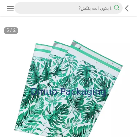
5
/
2