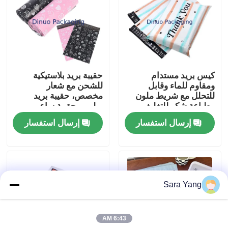
معلومات عنا
جولة المصنع
كيس بريد مستدام
حقيبة بريد بلاستيكية
ومقاوم للماء وقابل
للشحن مع شعار
مراقبة الجودة
للتحلل مع شريط ملون
مخصص، حقيبة بريد
وطباعة شكر للتغليف
بوليمر، حقيبة ساعي
البريد
إرسال استفسار
إرسال استفسار
اتصل بنا
أخبار
Sara Yang
القضايا
6:43 AM
الحقائب البريدية فقاعي