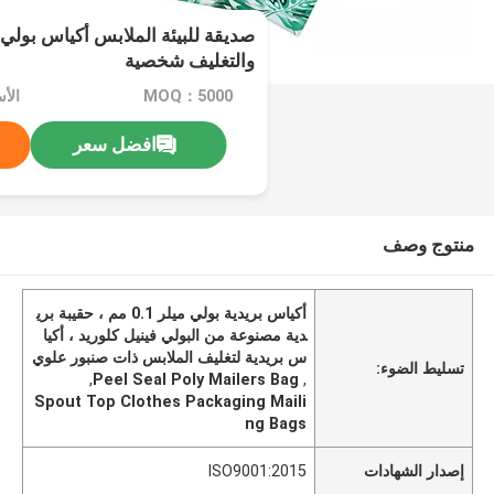
صديقة للبيئة الملابس أكياس بولي م
والتغليف شخصية
MOQ：5000
الأسعا
افضل سعر
منتوج وصف
أكياس بريدية بولي ميلر 0.1 مم ، حقيبة بري
دية مصنوعة من البولي فينيل كلوريد ، أكيا
س بريدية لتغليف الملابس ذات صنبور علوي
تسليط الضوء:
,
Peel Seal Poly Mailers Bag
,
Spout Top Clothes Packaging Maili
ng Bags
إصدار الشهادات
ISO9001:2015