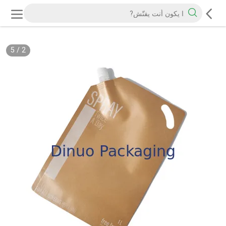
5
/
2