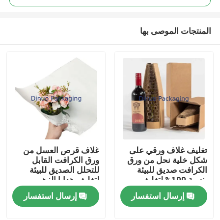
المنتجات الموصى بها
تغليف غلاف ورقي على
غلاف قرص العسل من
بيت
شكل خلية نحل من ورق
ورق الكرافت القابل
الكرافت صديق للبيئة
للتحلل الصديق للبيئة
بنسبة 100% لتغليف
لتغليف هدايا الزهور
منتجات
زجاجات الخمور
ومستلزمات التعبئة
إرسال استفسار
إرسال استفسار
والتغليف
مقاطع الفيديو