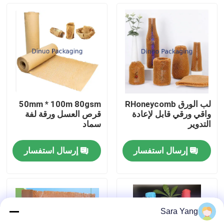
معلومات عنا
جولة المصنع
مراقبة الجودة
لب الورق RHoneycomb
50mm * 100m 80gsm
واقي ورقي قابل لإعادة
قرص العسل ورقة لفة
اتصل بنا
التدوير
سماد
إرسال استفسار
إرسال استفسار
أخبار
القضايا
Sara Yang
الحقائب البريدية فقاعي