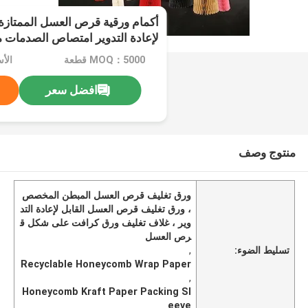
أكمام ورقية قرص العسل الممتازة ص
لإعادة التدوير امتصاص الصدمات م
MOQ：5000 قطعة
الأسعار
افضل سعر
منتوج وصف
ورق تغليف قرص العسل المبطن المخصص
، ورق تغليف قرص العسل القابل لإعادة التد
وير ، غلاف تغليف ورق كرافت على شكل ق
رص العسل
تسليط الضوء:
,
Recyclable Honeycomb Wrap Paper
,
Honeycomb Kraft Paper Packing Sl
eeve