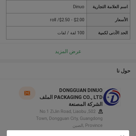
اسم العلامة التجارية
Dinuo
الأسعار
$2.00 - $2.50/ roll
الحد الأدنى لكمية
100 لفة / لفات
عرض المزيد
حول نا
DONGGUAN DINUO
PACKAGING CO., LTD الملف
الشركة المصنعة
502, No.1 ZiJin Road, Liaobu
Town, Dongguan City, Guangdong
Province ,الصين
5.0