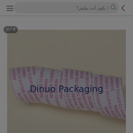
4
/
4