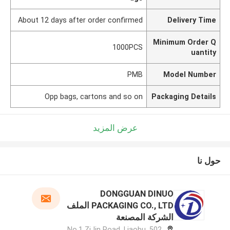
About 12 days after order confirmed
Delivery Time
Minimum Order Q
1000PCS
uantity
PMB
Model Number
Opp bags, cartons and so on
Packaging Details
عرض المزيد
حول نا
DONGGUAN DINUO
PACKAGING CO., LTD الملف
الشركة المصنعة
502, No.1 ZiJin Road, Liaobu