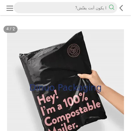
4
/
2